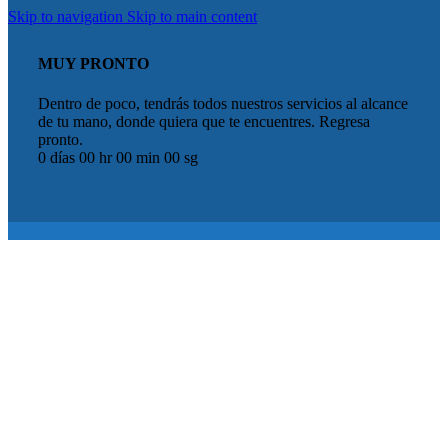
Skip to navigation
Skip to main content
MUY PRONTO
Dentro de poco, tendrás todos nuestros servicios al alcance
de tu mano, donde quiera que te encuentres. Regresa
pronto.
0
días
00
hr
00
min
00
sg