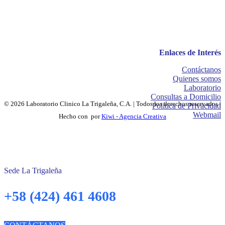
Enlaces de Interés
Contáctanos
Quienes somos
Laboratorio
Consultas a Domicilio
© 2026 Laboratorio Clinico La Trigaleña, C.A. | Todos los derechos reservados |
Política de Privacidad
Webmail
Hecho con
por
Kiwi - Agencia Creativa
Sede La Trigaleña
+58 (424) 461 4608