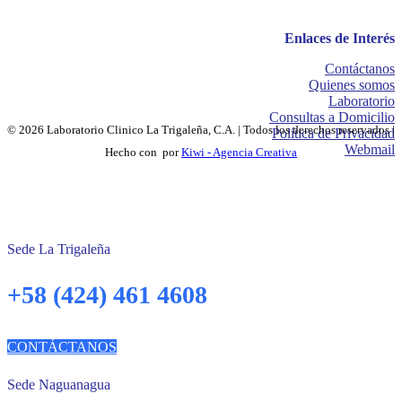
Enlaces de Interés
Contáctanos
Quienes somos
Laboratorio
Consultas a Domicilio
© 2026 Laboratorio Clinico La Trigaleña, C.A. | Todos los derechos reservados |
Política de Privacidad
Webmail
Hecho con
por
Kiwi - Agencia Creativa
Sede La Trigaleña
+58 (424) 461 4608
CONTÁCTANOS
Sede Naguanagua