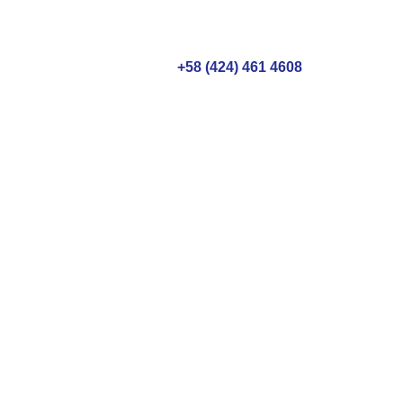
+58 (424) 461 4608
de salud más