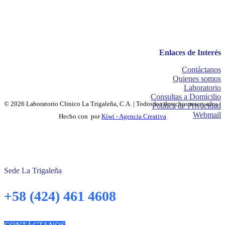
Enlaces de Interés
Contáctanos
Quienes somos
Laboratorio
Consultas a Domicilio
© 2026 Laboratorio Clinico La Trigaleña, C.A. | Todos los derechos reservados |
Política de Privacidad
Webmail
Hecho con
por
Kiwi - Agencia Creativa
Sede La Trigaleña
+58 (424) 461 4608