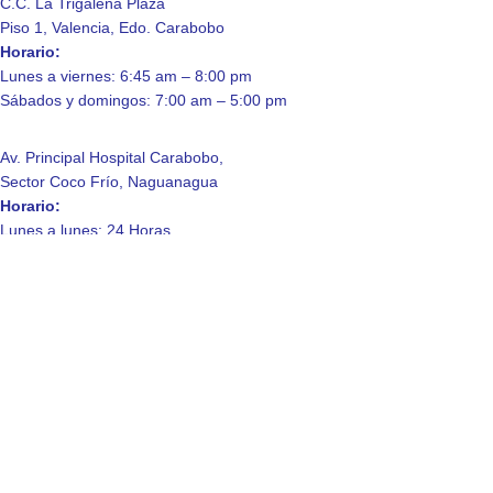
C.C. La Trigaleña Plaza
Piso 1, Valencia, Edo. Carabobo
Horario:
Lunes a viernes: 6:45 am – 8:00 pm
Sábados y domingos: 7:00 am – 5:00 pm
Av. Principal Hospital Carabobo,
Sector Coco Frío, Naguanagua
Horario:
Lunes a lunes: 24 Horas.
Enlaces de Interés
Contáctanos
Quienes somos
Laboratorio
Consulta a domicilio
Política de Privacidad
© 2025 Laboratorio Clinico La Trigaleña, C.A.