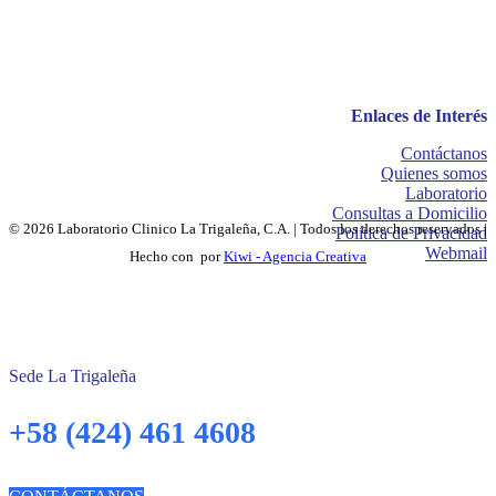
Enlaces de Interés
Contáctanos
Quienes somos
Laboratorio
Consultas a Domicilio
© 2026 Laboratorio Clinico La Trigaleña, C.A. | Todos los derechos reservados |
Política de Privacidad
Webmail
Hecho con
por
Kiwi - Agencia Creativa
Sede La Trigaleña
+58 (424) 461 4608