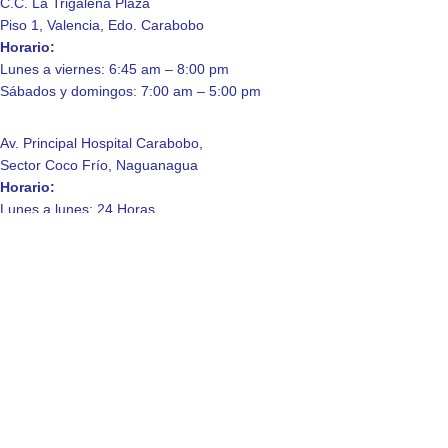
C.C. La Trigaleña Plaza
Piso 1, Valencia, Edo. Carabobo
Horario:
Lunes a viernes: 6:45 am – 8:00 pm
Sábados y domingos: 7:00 am – 5:00 pm
Av. Principal Hospital Carabobo,
Sector Coco Frío, Naguanagua
Horario:
Lunes a lunes: 24 Horas.
Enlaces de Interés
Contáctanos
Quienes somos
Laboratorio
Consulta a domicilio
Política de Privacidad
© 2025 Laboratorio Clinico La Trigaleña, C.A.