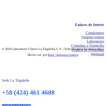
Enlaces de Interés
Contáctanos
Quienes somos
Laboratorio
Consultas a Domicilio
© 2026 Laboratorio Clinico La Trigaleña, C.A. | Todos los derechos reservados |
Política de Privacidad
Webmail
Hecho con
por
Kiwi - Agencia Creativa
Sede La Trigaleña
+58 (424) 461 4608