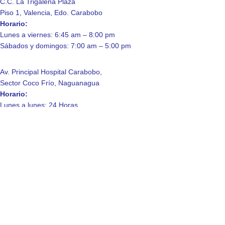
C.C. La Trigaleña Plaza
Piso 1, Valencia, Edo. Carabobo
Horario:
Lunes a viernes: 6:45 am – 8:00 pm
Sábados y domingos: 7:00 am – 5:00 pm
Av. Principal Hospital Carabobo,
Sector Coco Frío, Naguanagua
Horario:
Lunes a lunes: 24 Horas.
Enlaces de Interés
Contáctanos
Quienes somos
Laboratorio
Consulta a domicilio
Política de Privacidad
© 2025 Laboratorio Clinico La Trigaleña, C.A.