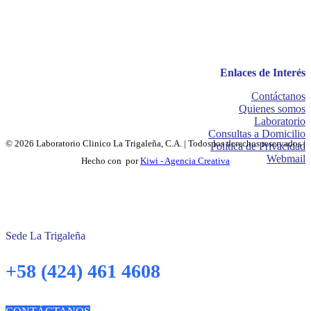
Enlaces de Interés
Contáctanos
Quienes somos
Laboratorio
Consultas a Domicilio
© 2026 Laboratorio Clinico La Trigaleña, C.A. | Todos los derechos reservados |
Política de Privacidad
Webmail
Hecho con
por
Kiwi - Agencia Creativa
Sede La Trigaleña
+58 (424) 461 4608