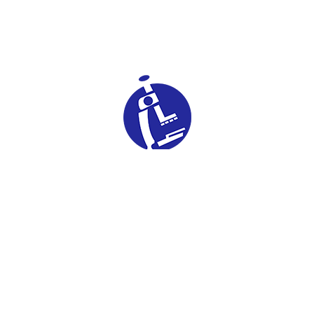
Sede La Trigaleña
+58 (424) 461 4608
CONTÁCTANOS
Sede Naguanagua