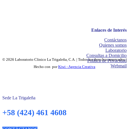
Enlaces de Interés
Contáctanos
Quienes somos
Laboratorio
Consultas a Domicilio
© 2026 Laboratorio Clinico La Trigaleña, C.A. | Todos los derechos reservados |
Política de Privacidad
Webmail
Hecho con
por
Kiwi - Agencia Creativa
Sede La Trigaleña
+58 (424) 461 4608