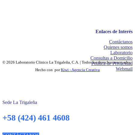
Enlaces de Interés
Contáctanos
Quienes somos
Laboratorio
Consultas a Domicilio
© 2026 Laboratorio Clinico La Trigaleña, C.A. | Todos los derechos reservados |
Política de Privacidad
Webmail
Hecho con
por
Kiwi - Agencia Creativa
Sede La Trigaleña
+58 (424) 461 4608