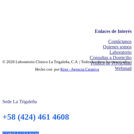
Enlaces de Interés
Contáctanos
Quienes somos
Laboratorio
Consultas a Domicilio
© 2026 Laboratorio Clinico La Trigaleña, C.A. | Todos los derechos reservados |
Política de Privacidad
Webmail
Hecho con
por
Kiwi - Agencia Creativa
Sede La Trigaleña
+58 (424) 461 4608