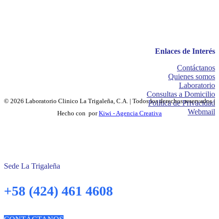
Enlaces de Interés
Contáctanos
Quienes somos
Laboratorio
Consultas a Domicilio
© 2026 Laboratorio Clinico La Trigaleña, C.A. | Todos los derechos reservados |
Política de Privacidad
Webmail
Hecho con
por
Kiwi - Agencia Creativa
Sede La Trigaleña
+58 (424) 461 4608