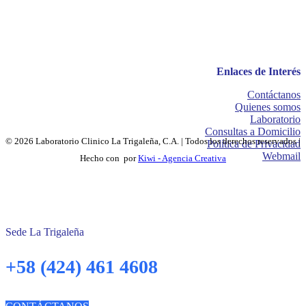
Enlaces de Interés
Contáctanos
Quienes somos
Laboratorio
Consultas a Domicilio
© 2026 Laboratorio Clinico La Trigaleña, C.A. | Todos los derechos reservados |
Política de Privacidad
Webmail
Hecho con
por
Kiwi - Agencia Creativa
Sede La Trigaleña
+58 (424) 461 4608