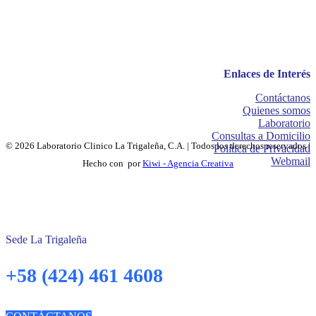
Enlaces de Interés
Contáctanos
Quienes somos
Laboratorio
Consultas a Domicilio
© 2026 Laboratorio Clinico La Trigaleña, C.A. | Todos los derechos reservados |
Política de Privacidad
Webmail
Hecho con
por
Kiwi - Agencia Creativa
Sede La Trigaleña
+58 (424) 461 4608