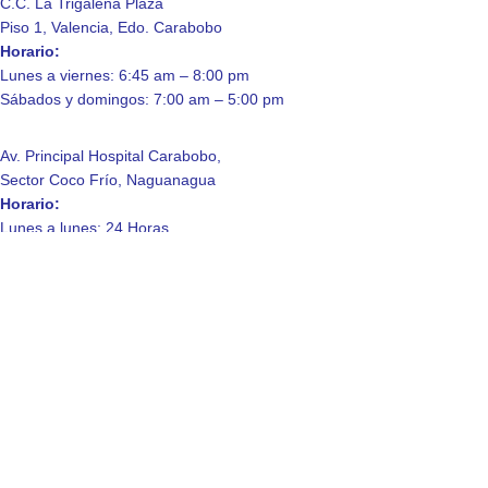
C.C. La Trigaleña Plaza
Piso 1, Valencia, Edo. Carabobo
Horario:
Lunes a viernes: 6:45 am – 8:00 pm
Sábados y domingos: 7:00 am – 5:00 pm
Av. Principal Hospital Carabobo,
Sector Coco Frío, Naguanagua
Horario:
Lunes a lunes: 24 Horas.
Enlaces de Interés
Contáctanos
Quienes somos
Laboratorio
Consulta a domicilio
Política de Privacidad
© 2025 Laboratorio Clinico La Trigaleña, C.A.