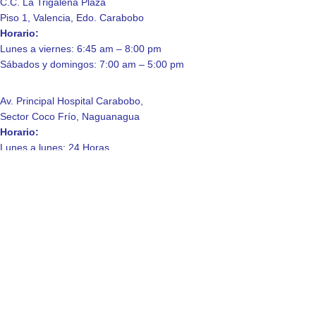
C.C. La Trigaleña Plaza
Piso 1, Valencia, Edo. Carabobo
Horario:
Lunes a viernes: 6:45 am – 8:00 pm
Sábados y domingos: 7:00 am – 5:00 pm
Av. Principal Hospital Carabobo,
Sector Coco Frío, Naguanagua
Horario:
Lunes a lunes: 24 Horas.
Enlaces de Interés
Contáctanos
Quienes somos
Laboratorio
Consulta a domicilio
Política de Privacidad
© 2025 Laboratorio Clinico La Trigaleña, C.A.