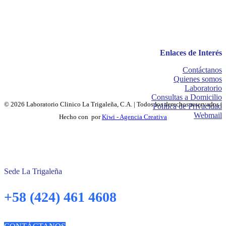
Enlaces de Interés
Contáctanos
Quienes somos
Laboratorio
Consultas a Domicilio
© 2026 Laboratorio Clinico La Trigaleña, C.A. | Todos los derechos reservados |
Política de Privacidad
Webmail
Hecho con
por
Kiwi - Agencia Creativa
Sede La Trigaleña
+58 (424) 461 4608