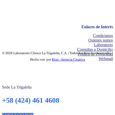
Enlaces de Interés
Contáctanos
Quienes somos
Laboratorio
Consultas a Domicilio
© 2026 Laboratorio Clinico La Trigaleña, C.A. | Todos los derechos reservados |
Política de Privacidad
Webmail
Hecho con
por
Kiwi - Agencia Creativa
Sede La Trigaleña
+58 (424) 461 4608