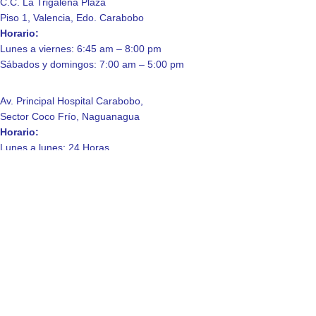
C.C. La Trigaleña Plaza
Piso 1, Valencia, Edo. Carabobo
Horario:
Lunes a viernes: 6:45 am – 8:00 pm
Sábados y domingos: 7:00 am – 5:00 pm
Av. Principal Hospital Carabobo,
Sector Coco Frío, Naguanagua
Horario:
Lunes a lunes: 24 Horas.
Enlaces de Interés
Contáctanos
Quienes somos
Laboratorio
Consulta a domicilio
Política de Privacidad
© 2025 Laboratorio Clinico La Trigaleña, C.A.