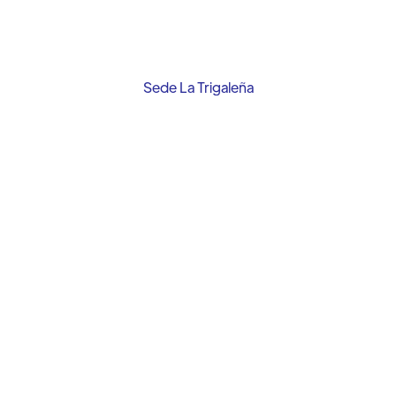
Sede La Trigaleña
+58 (424) 461 4608
CONTÁCTANOS
Sede Naguanagua
+58 (424) 407 9635
CONTÁCTANOS