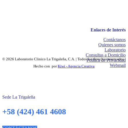
Enlaces de Interés
Contáctanos
Quienes somos
Laboratorio
Consultas a Domicilio
© 2026 Laboratorio Clinico La Trigaleña, C.A. | Todos los derechos reservados |
Política de Privacidad
Webmail
Hecho con
por
Kiwi - Agencia Creativa
Sede La Trigaleña
+58 (424) 461 4608