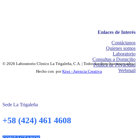
Enlaces de Interés
Contáctanos
Quienes somos
Laboratorio
Consultas a Domicilio
© 2026 Laboratorio Clinico La Trigaleña, C.A. | Todos los derechos reservados |
Política de Privacidad
Webmail
Hecho con
por
Kiwi - Agencia Creativa
Sede La Trigaleña
+58 (424) 461 4608