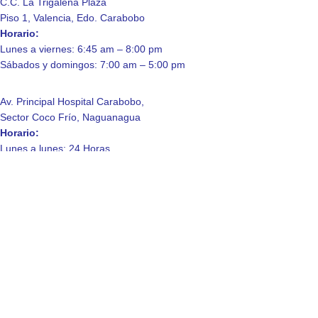
C.C. La Trigaleña Plaza
Piso 1, Valencia, Edo. Carabobo
Horario:
Lunes a viernes: 6:45 am – 8:00 pm
Sábados y domingos: 7:00 am – 5:00 pm
Av. Principal Hospital Carabobo,
Sector Coco Frío, Naguanagua
Horario:
Lunes a lunes: 24 Horas.
Enlaces de Interés
Contáctanos
Quienes somos
Laboratorio
Consulta a domicilio
Política de Privacidad
© 2025 Laboratorio Clinico La Trigaleña, C.A.