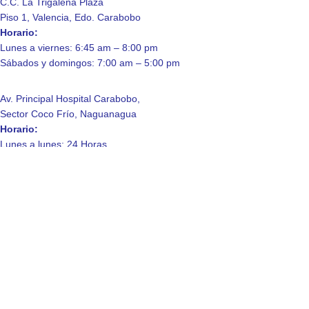
C.C. La Trigaleña Plaza
Piso 1, Valencia, Edo. Carabobo
Horario:
Lunes a viernes: 6:45 am – 8:00 pm
Sábados y domingos: 7:00 am – 5:00 pm
Av. Principal Hospital Carabobo,
Sector Coco Frío, Naguanagua
Horario:
Lunes a lunes: 24 Horas.
Enlaces de Interés
Contáctanos
Quienes somos
Laboratorio
Consulta a domicilio
Política de Privacidad
© 2025 Laboratorio Clinico La Trigaleña, C.A.