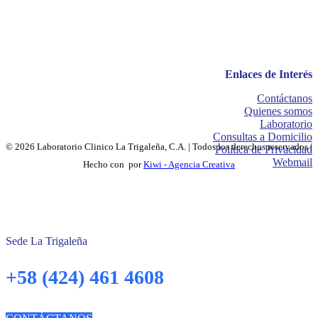
Enlaces de Interés
Contáctanos
Quienes somos
Laboratorio
Consultas a Domicilio
© 2026 Laboratorio Clinico La Trigaleña, C.A. | Todos los derechos reservados |
Política de Privacidad
Webmail
Hecho con
por
Kiwi - Agencia Creativa
Sede La Trigaleña
+58 (424) 461 4608