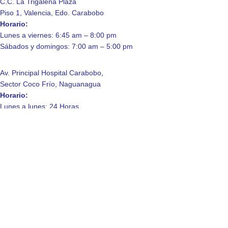
C.C. La Trigaleña Plaza
Piso 1, Valencia, Edo. Carabobo
Horario:
Lunes a viernes: 6:45 am – 8:00 pm
Sábados y domingos: 7:00 am – 5:00 pm
Av. Principal Hospital Carabobo,
Sector Coco Frío, Naguanagua
Horario:
Lunes a lunes: 24 Horas.
Enlaces de Interés
Contáctanos
Quienes somos
Laboratorio
Consulta a domicilio
Política de Privacidad
© 2025 Laboratorio Clinico La Trigaleña, C.A.