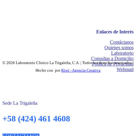
Enlaces de Interés
Contáctanos
Quienes somos
Laboratorio
Consultas a Domicilio
© 2026 Laboratorio Clinico La Trigaleña, C.A. | Todos los derechos reservados |
Política de Privacidad
Webmail
Hecho con
por
Kiwi - Agencia Creativa
Sede La Trigaleña
+58 (424) 461 4608