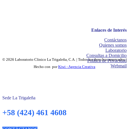
Enlaces de Interés
Contáctanos
Quienes somos
Laboratorio
Consultas a Domicilio
© 2026 Laboratorio Clinico La Trigaleña, C.A. | Todos los derechos reservados |
Política de Privacidad
Webmail
Hecho con
por
Kiwi - Agencia Creativa
Sede La Trigaleña
+58 (424) 461 4608