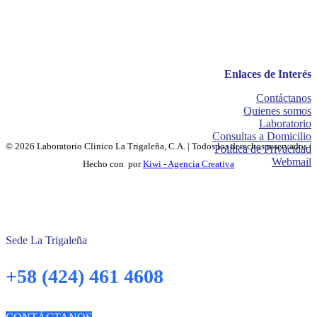
Enlaces de Interés
Contáctanos
Quienes somos
Laboratorio
Consultas a Domicilio
© 2026 Laboratorio Clinico La Trigaleña, C.A. | Todos los derechos reservados |
Política de Privacidad
Webmail
Hecho con
por
Kiwi - Agencia Creativa
Sede La Trigaleña
+58 (424) 461 4608