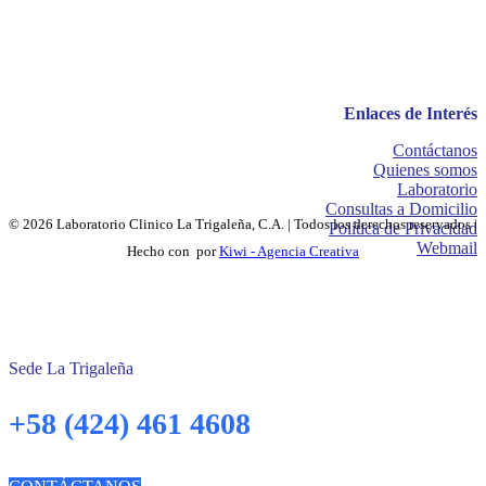
Enlaces de Interés
Contáctanos
Quienes somos
Laboratorio
Consultas a Domicilio
© 2026 Laboratorio Clinico La Trigaleña, C.A. | Todos los derechos reservados |
Política de Privacidad
Webmail
Hecho con
por
Kiwi - Agencia Creativa
Sede La Trigaleña
+58 (424) 461 4608