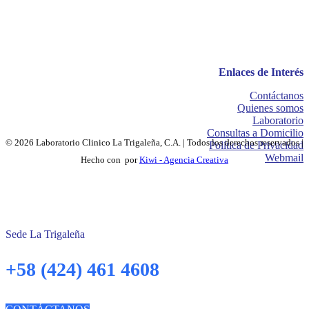
Enlaces de Interés
Contáctanos
Quienes somos
Laboratorio
Consultas a Domicilio
© 2026 Laboratorio Clinico La Trigaleña, C.A. | Todos los derechos reservados |
Política de Privacidad
Webmail
Hecho con
por
Kiwi - Agencia Creativa
Sede La Trigaleña
+58 (424) 461 4608