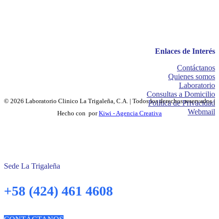
Enlaces de Interés
Contáctanos
Quienes somos
Laboratorio
Consultas a Domicilio
© 2026 Laboratorio Clinico La Trigaleña, C.A. | Todos los derechos reservados |
Política de Privacidad
Webmail
Hecho con
por
Kiwi - Agencia Creativa
Sede La Trigaleña
+58 (424) 461 4608