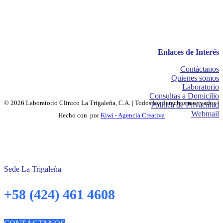
Enlaces de Interés
Contáctanos
Quienes somos
Laboratorio
Consultas a Domicilio
© 2026 Laboratorio Clinico La Trigaleña, C.A. | Todos los derechos reservados |
Política de Privacidad
Webmail
Hecho con
por
Kiwi - Agencia Creativa
Sede La Trigaleña
+58 (424) 461 4608