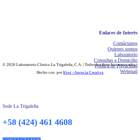
Enlaces de Interés
Contáctanos
Quienes somos
Laboratorio
Consultas a Domicilio
© 2026 Laboratorio Clinico La Trigaleña, C.A. | Todos los derechos reservados |
Política de Privacidad
Webmail
Hecho con
por
Kiwi - Agencia Creativa
Sede La Trigaleña
+58 (424) 461 4608