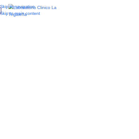
Skip to navigation
Skip to main content
¿Cansado del
cansancio?
Descubre si la fatiga
es señal de un
desequilibrio
vitamínico
y qué exámenes te lo
dirán.