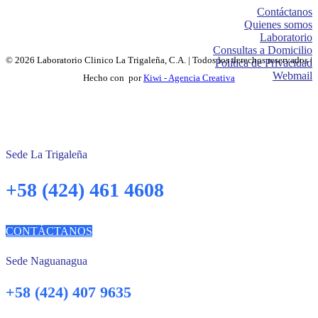
Contáctanos
Quienes somos
Laboratorio
Consultas a Domicilio
© 2026 Laboratorio Clinico La Trigaleña, C.A. | Todos los derechos reservados |
Política de Privacidad
Webmail
Hecho con
por
Kiwi - Agencia Creativa
Sede La Trigaleña
+58 (424) 461 4608
CONTÁCTANOS
Sede Naguanagua
+58 (424) 407 9635