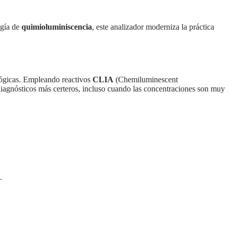
ogía de
quimioluminiscencia
, este analizador moderniza la práctica
ológicas. Empleando reactivos
CLIA
(Chemiluminescent
 diagnósticos más certeros, incluso cuando las concentraciones son muy
.