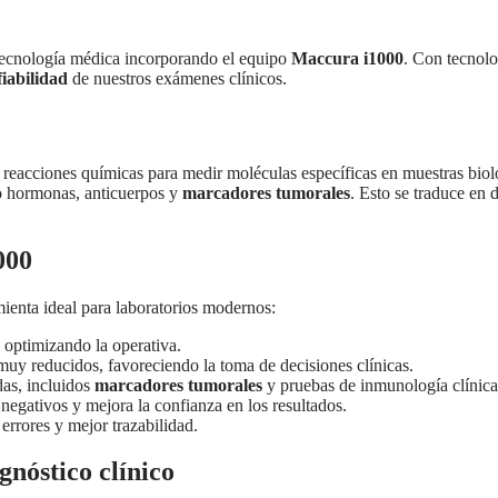
ecnología médica incorporando el equipo
Maccura i1000
. Con tecnol
fiabilidad
de nuestros exámenes clínicos.
or reacciones químicas para medir moléculas específicas en muestras bi
mo hormonas, anticuerpos y
marcadores tumorales
. Esto se traduce en
000
ienta ideal para laboratorios modernos:
optimizando la operativa.
uy reducidos, favoreciendo la toma de decisiones clínicas.
das, incluidos
marcadores tumorales
y pruebas de inmunología clínica
negativos y mejora la confianza en los resultados.
rrores y mejor trazabilidad.
gnóstico clínico