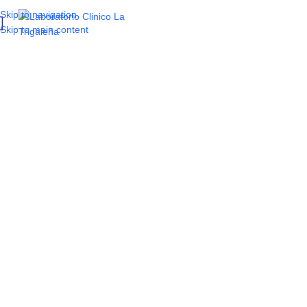
Skip to navigation
Skip to main content
Salud familiar en
casa:
Beneficios de las
consultas médicas
domiciliarias
y laboratorio clínico
en Venezuela