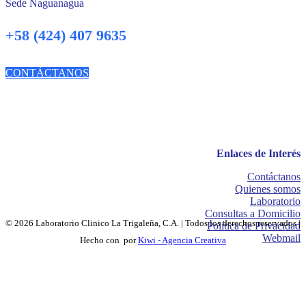
Sede Naguanagua
+58 (424) 407 9635
CONTÁCTANOS
Enlaces de Interés
Contáctanos
Quienes somos
Laboratorio
Consultas a Domicilio
© 2026 Laboratorio Clinico La Trigaleña, C.A. | Todos los derechos reservados |
Política de Privacidad
Webmail
Hecho con
por
Kiwi - Agencia Creativa